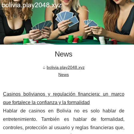
News
bolivia.play2048.xyz
News
Casinos bolivianos y regulación financiera: un marco
que fortalece la confianza y la formalidad
Hablar de casinos en Bolivia no es solo hablar de
entretenimiento. También es hablar de formalidad,
controles, protección al usuario y reglas financieras que,