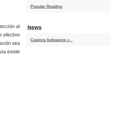
Popular Reading
tección al
News
e efectivo
Casinos bolivianos y...
ración sea
via existe