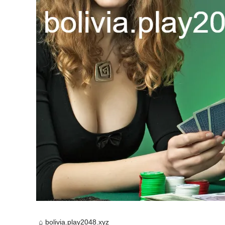
bolivia.play2048.xyz