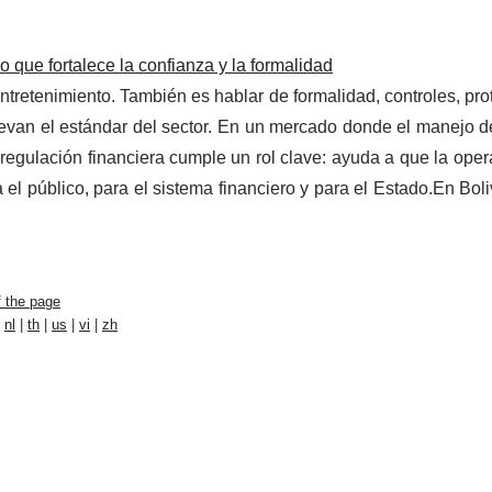
o que fortalece la confianza y la formalidad
ntretenimiento. También es hablar de formalidad, controles, pro
elevan el estándar del sector. En un mercado donde el manejo d
 regulación financiera cumple un rol clave: ayuda a que la ope
l público, para el sistema financiero y para el Estado.En Boli
f the page
|
nl
|
th
|
us
|
vi
|
zh